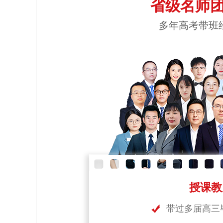
省级名师团
多年高考带班
授课教
带过多届高三