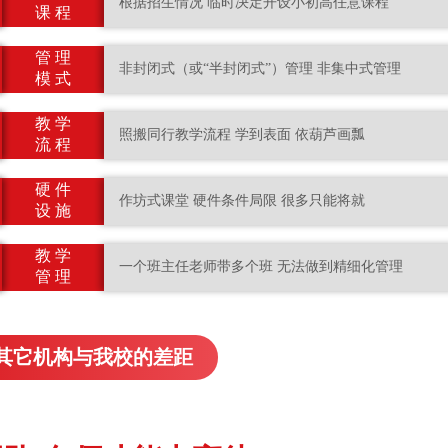
根据招生情况 临时决定开设小初高任意课程
课 程
管 理
非封闭式（或“半封闭式”）管理 非集中式管理
模 式
教 学
照搬同行教学流程 学到表面 依葫芦画瓢
流 程
硬 件
作坊式课堂 硬件条件局限 很多只能将就
设 施
教 学
一个班主任老师带多个班 无法做到精细化管理
管 理
其它机构与我校的差距