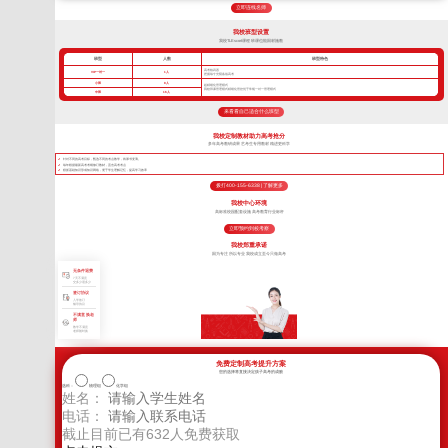
立即连线名师
我校班型设置
我校TLEscort课程 班课也能因材施教
班型
人数
班型特色
高考核武器
VIP一对一
1人
把握每寸光阴备战高考
小班
8人
超精细化管理模式
我校班课管理模式精细化管控优于常规一对一管理模式
中班
16人
来看看自己适合什么班型
我校定制教材助力高考抢分
多年高考教研成果 艺考生专用教材 精进更科学
针对不同的高考目标，甄选不同的考点教学，将厚书变薄。
每年根据最新高考考纲修订教材，直击高考考点
狠抓基础知识形成知识网络，便于学生理解记忆，提高学习效率
拨打400-155-6338 | 了解更多
我校中心环境
高标准校园配套设施 高考教育行业标杆
立即预约到校考察
我校郑重承诺
因为专注 所以专业 我校成立至今只做高考
无条件退费
7天不满意
交多少退多少
签订协议
入学签订
辅导协议
不满意 换老
师
教学不满意
老师随时换
免费定制高考提升方案
您的选择将直接决定孩子高考的成败
选科：
物理组
化学组
姓名：
电话：
截止目前已有
632
人免费获取