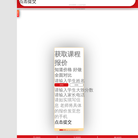
新学高考郑重承诺，以上信息将严格保密
Copyright © 四川高考提分版权所有
学
费
计
算
获取课程
报价
知道价格 好做
全面对比
物理组
历史组
请如实填写信
息 老师将具体
的报价发至您
的手机
136****5945 30分钟前成功提交
136****5945 31分钟前成功提交
136****5945 32分钟前成功提交
在线咨询
电话咨询
短信咨询