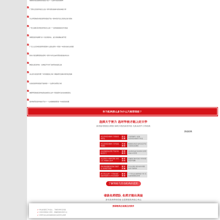
成都失利复读费用到底值不值？一位家长的真实账本
广安私立复读学校怎么选？家长避坑指南与真实体验分享
乐山寄宿制高考复读班到底值不值？课本回归法让高四生涨分更快
广安主城区高考复读学校怎么选？一位陪读妈妈的全年复盘
绵阳复读学校哪个好？别光看排名，提分真相藏在细节里
广元公立高考复读班到底靠什么留住家长？陪读一年摸出的扎实答案
新东方复读费用真的贵吗？家长与学生如何理性规划备考支出
舞蹈生复读学校：自律提升与学习效率的实践之路
凉山民办复读学费一年到底要多少钱？彝族家长的账本算清这笔账
甘孜复读班到底值不值得报？一位家长的理性分析
德阳寄宿制复读学校真实效果怎么样？陪读家长说出的成绩变化
嘉祥教育复读学校好不好？一位成都妈妈陪读一年的真实答案
补习机构那么多为什么只推荐我校？
选择大于努力 选对学校才能上好大学
高考备考院校分两类 深耕川考的高考学校 与其余的中小学机构
其他机构
专注高考应试教学 只招收高
招 生
小初高辅导一起做
考学生
范 围
对高考应试教学不专业
专注高考应试教学 只开设高
开 设
根据招生情况 临时决定开设
考课程
课 程
小初高任意课程
全封闭规范化管理 严抓日常
管 理
非封闭式(或“半封闭式”)管理
备考学习
模 式
非集中式管理
自主研发TLE教学系统 专利
教 学
照搬同行教学流程 学到表面
认证 掌握核心技术
流 程
依葫芦画瓢
高标准校园配套设施 设施齐
硬 件
作坊式课堂 硬件条件局限
全 高考绝不将就
设 施
很多只能将就
两个班主任带一个班加专职
教 学
一个班主任老师带多个班 无
的夜班老师24小时全程陪护
管 理
法做到精细化管理
了解我校与其他机构的差距
省级名师团队 名师才能出高徒
多年高考带班经验 全面掌握高考核心考点
授课教师必须满足的要求
带过多届高三毕业生，了解高考常见问题
对高考考纲深入研究，准确把握高考得分点
所带毕业生高考成绩优异且深受学生喜爱