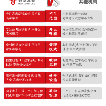
其他机构
招 生
专注高考应试教学 只招收
小初高辅导一起做
高考学生
范 围
对高考应试教学不专业
开 设
专注高考应试教学 只开设
根据招生情况 临时决定开
高考课程
课 程
设小初高任意课程
管 理
全封闭规范化管理 严抓日
非封闭式(或“半封闭式”)管
常备考学习
模 式
理 非集中式管理
教 学
自主研发TLE教学系统 专利
照搬同行教学流程 学到表
认证 掌握核心技术
流 程
面 依葫芦画瓢
硬 件
高标准校园配套设施 设施
作坊式课堂 硬件条件局限
齐全 高考绝不将就
设 施
很多只能将就
教 学
两个班主任带一个班加专职
一个班主任老师带多个班
的夜班老师24小时全程陪护
管 理
无法做到精细化管理