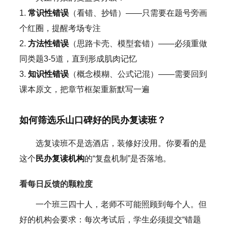
1.
常识性错误
（看错、抄错）——只需要在题号旁画
个红圈，提醒考场专注
2.
方法性错误
（思路卡壳、模型套错）——必须重做
同类题3-5道，直到形成肌肉记忆
3.
知识性错误
（概念模糊、公式记混）——需要回到
课本原文，把章节框架重新默写一遍
如何筛选乐山口碑好的民办复读班？
选复读班不是选酒店，装修好没用。你要看的是
这个
民办复读机构
的“复盘机制”是否落地。
看每日反馈的颗粒度
一个班三四十人，老师不可能照顾到每个人。但
好的机构会要求：每次考试后，学生必须提交“错题