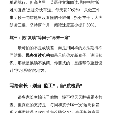
单词就行。但高考里，英语作文和阅读理解中的“长
难句复盘”是提分快车道。每天花20分钟，只做三件
事：抄一句错题里没看懂的长难句，拆分主干，大声
朗读三遍。坚持两个月，阅读速度至少提升30%。
坑三：把“复读”等同于“再来一遍”
最可怕的不是成绩差，而是用同样的方法期待不
同结果。
民办复读机构
如果只给你发新卷子、讲旧知
识，那就是换汤不换药。你要找的，是能帮你重新设
计“学习系统”的地方。
写给家长：别当“监工”，当“质检员”
很多家长生怕孩子偷懒，恨不得天天翻错题本检
查。但真正的支持是：每周和孩子聊一次“这周你发
现了哪类错误？你打算怎么防它？”让孩子把答案写