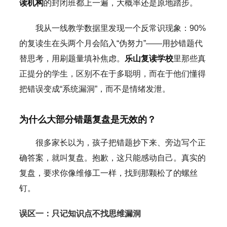
读机构
的封闭班都上一遍，大概率还是原地踏步。
我从一线教学数据里发现一个反常识现象：90%
的复读生在头两个月会陷入“伪努力”——用抄错题代
替思考，用刷题量填补焦虑。
乐山复读学校
里那些真
正提分的学生，区别不在于多聪明，而在于他们懂得
把错误变成“系统漏洞”，而不是情绪发泄。
为什么大部分错题复盘是无效的？
很多家长以为，孩子把错题抄下来、旁边写个正
确答案，就叫复盘。抱歉，这只能感动自己。真实的
复盘，要求你像维修工一样，找到那颗松了的螺丝
钉。
误区一：只记知识点不找思维漏洞