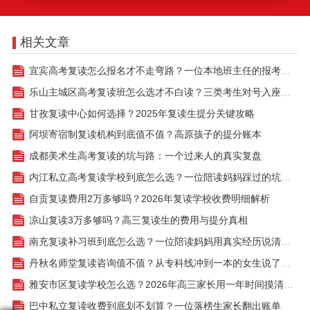
相关文章
宜宾高考复读怎么报名才不走弯路？一位本地班主任的报考全流程梳理
乐山主城区高考复读班怎么选才不白读？三类考生对号入座看透提分账
甘孜复读中心如何选择？2025年复读生提分关键攻略
阿坝寄宿制复读机构到底值不值？高原孩子的提分账本
成都美术生高考复读的坑与路：一个过来人的真实复盘
内江私立高考复读学校到底怎么选？一位陪读妈妈踩过的坑和攒下的经验
自贡复读费用2万多够吗？2026年复读学校收费明细解析
凉山复读3万多够吗？高三复读生的费用与提分真相
南充复读补习班到底怎么选？一位陪读妈妈用真实经历说清门道
丹秋名师堂复读咨询值不值？从专科线冲到一本的女生说了实话
雅安市区复读学校怎么选？2026年高三家长用一年时间摸清的门道
巴中私立复读收费到底划不划算？一位落榜生家长翻出账单