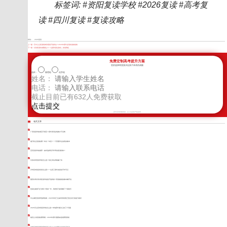
标签词: #资阳复读学校 #2026复读 #高考复
读 #四川复读 #复读攻略
标签：
2026复读
上一篇：
巴中公立复读机构到底值不值得去？2026年家长必读的选校指南
下一篇：
甘孜复读伙食费多少？一位家长踩过的坑，你别再犯
免费定制高考提升方案
您的选择将直接决定孩子高考的成败
选科：
物理组
化学组
姓名：
电话：
截止目前已有
632
人免费获取
新学高考郑重承诺，以上信息将严格保密
相关文章
广安复读学校便宜不便宜？家长算清这笔账才不后悔
遂宁私立复读收费一年比一年贵？一个普通学生的真实账本
宜宾复读学校推荐：如何选择高升学率的复读机构？
甘孜高考复读学校怎么选？别让排名表格骗了你
泸州高考复读培训怎么陪？一位高三家长的真实守护手记
雅安封闭式高考复读学校值不值得拼？陪读妈妈的账本摊开说
复读生能报飞行员吗？陪读一年，我把招飞政策翻了个底朝天
乐山城区复读班选择指南：2026年高三生如何找到真正适合自己的提分路径
2026乐山高考复读学校怎么选？本地家长最关心的三个问题
南充公办复读收费明细：2026年家长需要知道的费用真相
泸州高考复读班到底能提多少分？一位老班主任的实话实说