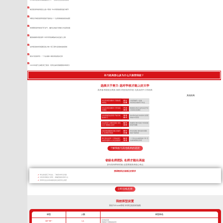
南充复读学校到底怎么选？陪读一年才看清的那些提分细节
绵阳全日制复读班到底值不值得去？一位高四妈妈的真实感受
找绵阳复读学校别只盯名气，偏科生的提分突破口才是真命题
要报成都高考复读班？科学学情诊断如何决定提分上限
达州复读成本到底要花多少钱？高三家长必须知道的真相
新东方复读评价：一个在成都二刷高考的真实记录
2026年遂宁主城区高三复读：优等生如何突破瓶颈冲刺高分
补习机构那么多为什么只推荐我校？
选择大于努力 选对学校才能上好大学
高考备考院校分两类 深耕川考的高考学校 与其余的中小学机构
其他机构
专注高考应试教学 只招收高
招 生
小初高辅导一起做
考学生
范 围
对高考应试教学不专业
专注高考应试教学 只开设高
开 设
根据招生情况 临时决定开设
考课程
课 程
小初高任意课程
全封闭规范化管理 严抓日常
管 理
非封闭式(或“半封闭式”)管理
备考学习
模 式
非集中式管理
自主研发TLE教学系统 专利
教 学
照搬同行教学流程 学到表面
认证 掌握核心技术
流 程
依葫芦画瓢
高标准校园配套设施 设施齐
硬 件
作坊式课堂 硬件条件局限
全 高考绝不将就
设 施
很多只能将就
两个班主任带一个班加专职
教 学
一个班主任老师带多个班 无
的夜班老师24小时全程陪护
管 理
法做到精细化管理
了解我校与其他机构的差距
省级名师团队 名师才能出高徒
多年高考带班经验 全面掌握高考核心考点
授课教师必须满足的要求
带过多届高三毕业生，了解高考常见问题
对高考考纲深入研究，准确把握高考得分点
所带毕业生高考成绩优异且深受学生喜爱
立即连线名师
我校班型设置
我校TLEscort课程 班课也能因材施教
班型
人数
班型特色
高考核武器
VIP一对一
1人
把握每寸光阴备战高考