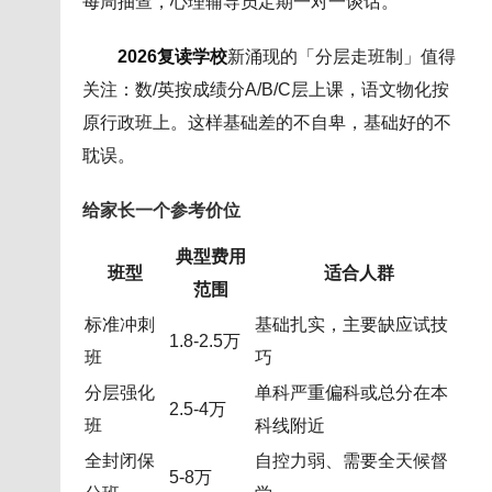
每周抽查，心理辅导员定期一对一谈话。
2026复读学校
新涌现的「分层走班制」值得
关注：数/英按成绩分A/B/C层上课，语文物化按
原行政班上。这样基础差的不自卑，基础好的不
耽误。
给家长一个参考价位
典型费用
班型
适合人群
范围
标准冲刺
基础扎实，主要缺应试技
1.8-2.5万
班
巧
分层强化
单科严重偏科或总分在本
2.5-4万
班
科线附近
全封闭保
自控力弱、需要全天候督
5-8万