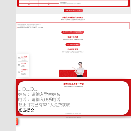
小班
8人
超精细化管理模式
我校班课管理模式精细化管控优于常规一对一管理模式
中班
16人
来看看自己适合什么班型
我校定制教材助力高考抢分
多年高考教研成果 艺考生专用教材 精进更科学
针对不同的高考目标，甄选不同的考点教学，将厚书变薄。
每年根据最新高考考纲修订教材，直击高考考点
狠抓基础知识形成知识网络，便于学生理解记忆，提高学习效率
拨打400-155-6338 | 了解更多
我校中心环境
高标准校园配套设施 高考教育行业标杆
立即预约到校考察
我校郑重承诺
因为专注 所以专业 我校成立至今只做高考
无条件退费
7天不满意
交多少退多少
签订协议
入学签订
辅导协议
不满意 换老
师
教学不满意
老师随时换
免费定制高考提升方案
您的选择将直接决定孩子高考的成败
选科：
物理组
化学组
姓名：
电话：
截止目前已有
632
人免费获取
新学高考郑重承诺，以上信息将严格保密
Copyright © 四川高考提分版权所有
学
费
计
算