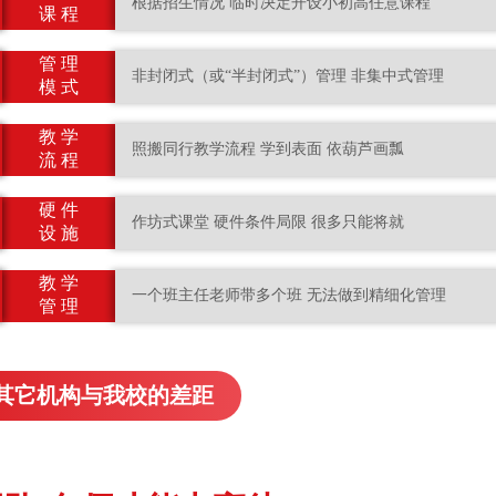
根据招生情况 临时决定开设小初高任意课程
课 程
管 理
非封闭式（或“半封闭式”）管理 非集中式管理
模 式
教 学
照搬同行教学流程 学到表面 依葫芦画瓢
流 程
硬 件
作坊式课堂 硬件条件局限 很多只能将就
设 施
教 学
一个班主任老师带多个班 无法做到精细化管理
管 理
其它机构与我校的差距