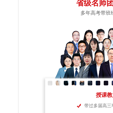
省级名师团
多年高考带班
授课教
带过多届高三