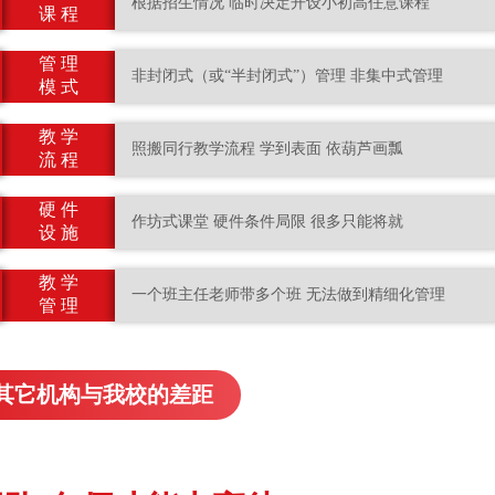
根据招生情况 临时决定开设小初高任意课程
课 程
管 理
非封闭式（或“半封闭式”）管理 非集中式管理
模 式
教 学
照搬同行教学流程 学到表面 依葫芦画瓢
流 程
硬 件
作坊式课堂 硬件条件局限 很多只能将就
设 施
教 学
一个班主任老师带多个班 无法做到精细化管理
管 理
其它机构与我校的差距