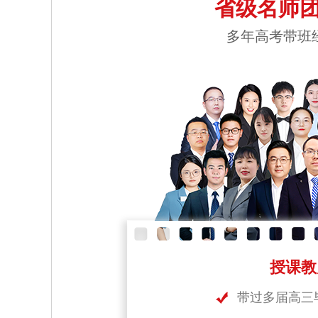
省级名师团
多年高考带班
授课教
带过多届高三