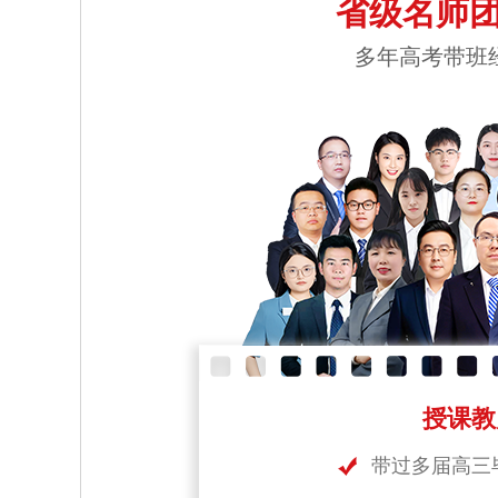
省级名师团
多年高考带班
授课教
带过多届高三