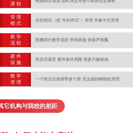
根据招生情况 临时决定开设小初高任意课程
课 程
管 理
非封闭式（或“半封闭式”）管理 非集中式管理
模 式
教 学
照搬同行教学流程 学到表面 依葫芦画瓢
流 程
硬 件
作坊式课堂 硬件条件局限 很多只能将就
设 施
教 学
一个班主任老师带多个班 无法做到精细化管理
管 理
其它机构与我校的差距