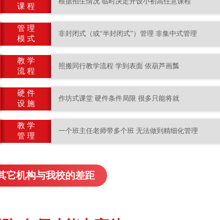
根据招生情况 临时决定开设小初高任意课程
课 程
管 理
非封闭式（或“半封闭式”）管理 非集中式管理
模 式
教 学
照搬同行教学流程 学到表面 依葫芦画瓢
流 程
硬 件
作坊式课堂 硬件条件局限 很多只能将就
设 施
教 学
一个班主任老师带多个班 无法做到精细化管理
管 理
其它机构与我校的差距