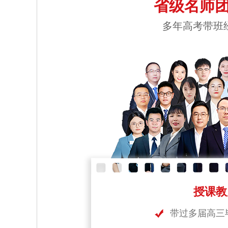
省级名师团
多年高考带班
授课教
带过多届高三