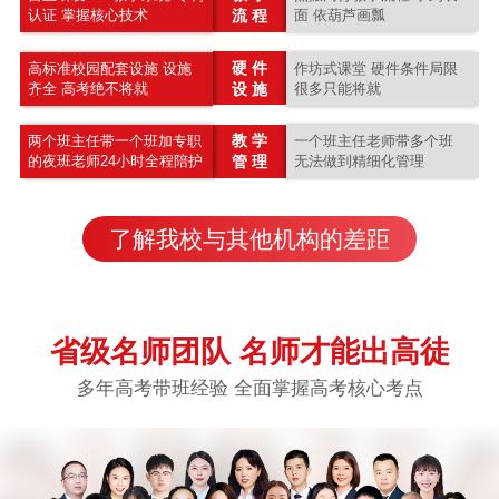
认证 掌握核心技术
流 程
面 依葫芦画瓢
硬 件
高标准校园配套设施 设施
作坊式课堂 硬件条件局限
齐全 高考绝不将就
设 施
很多只能将就
教 学
两个班主任带一个班加专职
一个班主任老师带多个班
的夜班老师24小时全程陪护
管 理
无法做到精细化管理
了解我校与其他机构的差距
省级名师团队 名师才能出高徒
多年高考带班经验 全面掌握高考核心考点