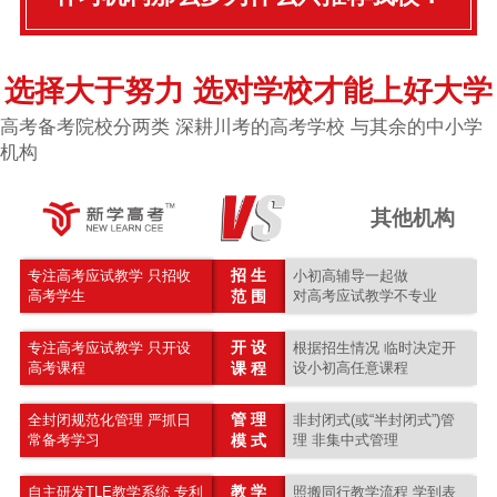
选择大于努力 选对学校才能上好大学
高考备考院校分两类 深耕川考的高考学校 与其余的中小学
机构
其他机构
招 生
专注高考应试教学 只招收
小初高辅导一起做
高考学生
范 围
对高考应试教学不专业
开 设
专注高考应试教学 只开设
根据招生情况 临时决定开
高考课程
课 程
设小初高任意课程
管 理
全封闭规范化管理 严抓日
非封闭式(或“半封闭式”)管
常备考学习
模 式
理 非集中式管理
教 学
自主研发TLE教学系统 专利
照搬同行教学流程 学到表