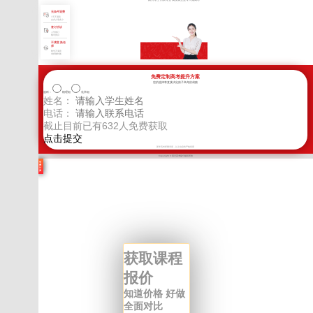
无条件退费
7天不满意
交多少退多少
签订协议
入学签订
辅导协议
不满意 换老
师
教学不满意
老师随时换
免费定制高考提升方案
您的选择将直接决定孩子高考的成败
选科：
物理组
化学组
姓名：
电话：
截止目前已有
632
人免费获取
新学高考郑重承诺，以上信息将严格保密
Copyright © 四川高考提分版权所有
学
费
计
算
获取课程
报价
知道价格 好做
全面对比