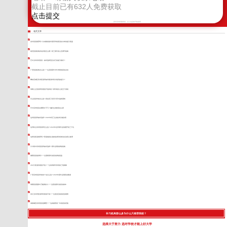
截止目前已有
632
人免费获取
新学高考郑重承诺，以上信息将严格保密
相关文章
实外复读推荐吗？从成都实验外国语学校复读走出来的提分复盘
南充复读机构排名到底怎么看？高三家长的心态调节指南
巴中文科高考复读：如何选择适合自己的提分路径？
广安复读机构怎么选？一位高四家长半年考察的真实总结
攀枝花城区高考复读班如何规划时间才能高效提分？
绵阳公立复读班到底值不值得读？家长最关心的五个真相
乐山复读学校怎么选？真实高三经历分享与选择逻辑
巴中高考复读去哪里才不亏？偏科生的账该这么算
达州复读班如何选择？2026年高三生的备考关键决策
达州私立高考复读班怎么选？2026年达州家长必须避开的三个坑
名师堂复读推荐吗？陪读妈妈从选校焦虑到坦然信任的真心梳理
川大附中高考复读班如何选择？家长必看的择校指南
德阳复读值得吗？一位落榜家长的真实择校复盘
450分复读到底值不值？一位高四家长算清的三笔细账
广安高考复读学校前十名怎么选？2026年家长必看真实数据
绵阳复读预算3万能撑多久？一位陪读家长的真实账本
内江全封闭复读班到底值不值？一位复读宝妈的真实观察
成都城区高考复读选哪里？一位妈妈陪读一年的真实经验
补习机构那么多为什么只推荐我校？
选择大于努力 选对学校才能上好大学