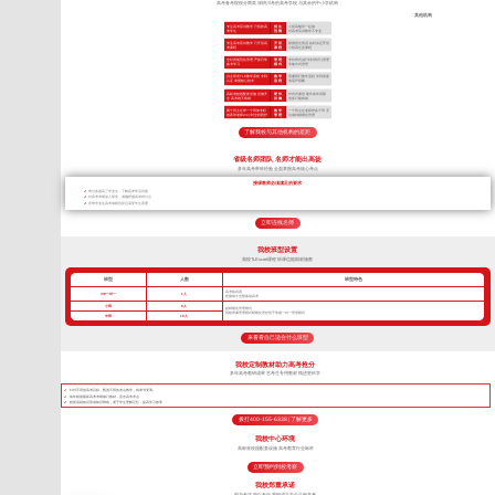
高考备考院校分两类 深耕川考的高考学校 与其余的中小学机构
其他机构
专注高考应试教学 只招收高
招 生
小初高辅导一起做
考学生
范 围
对高考应试教学不专业
专注高考应试教学 只开设高
开 设
根据招生情况 临时决定开设
考课程
课 程
小初高任意课程
全封闭规范化管理 严抓日常
管 理
非封闭式(或“半封闭式”)管理
备考学习
模 式
非集中式管理
自主研发TLE教学系统 专利
教 学
照搬同行教学流程 学到表面
认证 掌握核心技术
流 程
依葫芦画瓢
高标准校园配套设施 设施齐
硬 件
作坊式课堂 硬件条件局限
全 高考绝不将就
设 施
很多只能将就
两个班主任带一个班加专职
教 学
一个班主任老师带多个班 无
的夜班老师24小时全程陪护
管 理
法做到精细化管理
了解我校与其他机构的差距
省级名师团队 名师才能出高徒
多年高考带班经验 全面掌握高考核心考点
授课教师必须满足的要求
带过多届高三毕业生，了解高考常见问题
对高考考纲深入研究，准确把握高考得分点
所带毕业生高考成绩优异且深受学生喜爱
立即连线名师
我校班型设置
我校TLEscort课程 班课也能因材施教
班型
人数
班型特色
高考核武器
VIP一对一
1人
把握每寸光阴备战高考
小班
8人
超精细化管理模式
我校班课管理模式精细化管控优于常规一对一管理模式
中班
16人
来看看自己适合什么班型
我校定制教材助力高考抢分
多年高考教研成果 艺考生专用教材 精进更科学
针对不同的高考目标，甄选不同的考点教学，将厚书变薄。
每年根据最新高考考纲修订教材，直击高考考点
狠抓基础知识形成知识网络，便于学生理解记忆，提高学习效率
拨打400-155-6338 | 了解更多
我校中心环境
高标准校园配套设施 高考教育行业标杆
立即预约到校考察
我校郑重承诺
因为专注 所以专业 我校成立至今只做高考