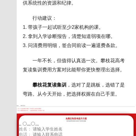
供系统性的资源和纪律。
行动建议：
1. 带孩子一起试听至少2家机构的课。
2. 拿到入学诊断报告，清楚知道弱项在哪。
3. 问清费用明细，签合同前读一遍退费条款。
一年不长，但值得认真选一次。攀枝花高考
复读集训费用方案对比能帮你更快整理出选择。
攀枝花复读集训
，选对了是跳板，选错了是
弯路。从今天开始，把选择权握在自己手里。
标签：
攀枝花复读
上一篇：
凉山复读费用大概多少？家长最关心的真实花销解析
下一篇：
成都复读政策2026：一位妈妈深夜的焦虑，我们陪你一起扛
免费定制高考提升方案
您的选择将直接决定孩子高考的成败
选科：
物理组
化学组
姓名：
电话：