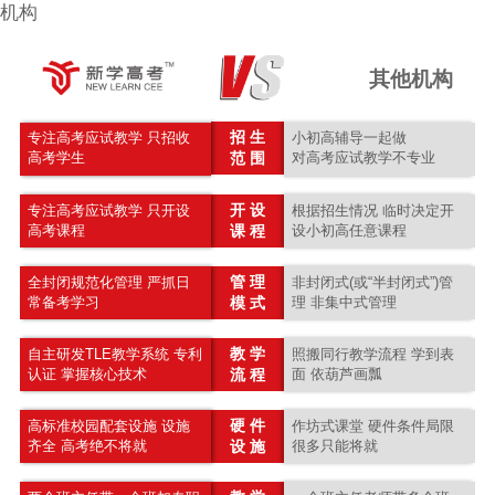
机构
其他机构
招 生
专注高考应试教学 只招收
小初高辅导一起做
高考学生
范 围
对高考应试教学不专业
开 设
专注高考应试教学 只开设
根据招生情况 临时决定开
高考课程
课 程
设小初高任意课程
管 理
全封闭规范化管理 严抓日
非封闭式(或“半封闭式”)管
常备考学习
模 式
理 非集中式管理
教 学
自主研发TLE教学系统 专利
照搬同行教学流程 学到表
认证 掌握核心技术
流 程
面 依葫芦画瓢
硬 件
高标准校园配套设施 设施
作坊式课堂 硬件条件局限
齐全 高考绝不将就
设 施
很多只能将就