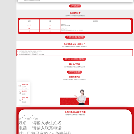
所带毕业生高考成绩优异且深受学生喜爱
立即连线名师
我校班型设置
我校TLEscort课程 班课也能因材施教
班型
人数
班型特色
高考核武器
VIP一对一
1人
把握每寸光阴备战高考
小班
8人
超精细化管理模式
我校班课管理模式精细化管控优于常规一对一管理模式
中班
16人
来看看自己适合什么班型
我校定制教材助力高考抢分
多年高考教研成果 艺考生专用教材 精进更科学
针对不同的高考目标，甄选不同的考点教学，将厚书变薄。
每年根据最新高考考纲修订教材，直击高考考点
狠抓基础知识形成知识网络，便于学生理解记忆，提高学习效率
拨打400-155-6338 | 了解更多
我校中心环境
高标准校园配套设施 高考教育行业标杆
立即预约到校考察
我校郑重承诺
因为专注 所以专业 我校成立至今只做高考
无条件退费
7天不满意
交多少退多少
签订协议
入学签订
辅导协议
不满意 换老
师
教学不满意
老师随时换
免费定制高考提升方案
您的选择将直接决定孩子高考的成败
选科：
物理组
化学组
姓名：
电话：
截止目前已有
632
人免费获取