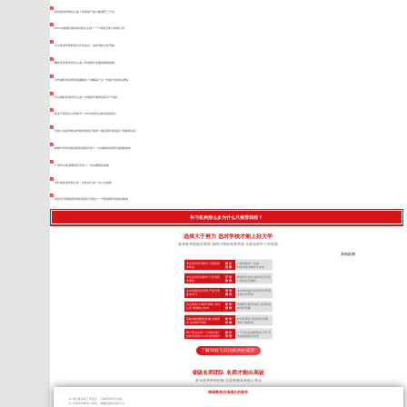
阿坝复读学校怎么选？高原孩子提分要避开三个坑
2025成都复读机构到底怎么挑？一个高四过来人的真心话
乐山复读学校联系方式全盘点：这样选校少走弯路
攀枝花复读学校怎么选？本地家长必看的择校指南
泸州城区复读班到底哪家好？拆解高三生一年提分的真实逻辑
乐山城区复读班怎么选？当地家长最真实的几个问题
新东方复读怎么样知乎？2026届考生如何高效提分
甘孜公办高考复读学校到底值不值得？康定家长算清这三笔账再决定
树德中学高考复读班到底值不值？一位成都高四家长的择校账本
广安民办复读费用高不高？一年花费真实算账
找甘孜复读学校之前，先给自己做一次心态体检
自贡全日制复读学校到底该不该选？一个陪读家长的真实账本
补习机构那么多为什么只推荐我校？
选择大于努力 选对学校才能上好大学
高考备考院校分两类 深耕川考的高考学校 与其余的中小学机构
其他机构
专注高考应试教学 只招收高
招 生
小初高辅导一起做
考学生
范 围
对高考应试教学不专业
专注高考应试教学 只开设高
开 设
根据招生情况 临时决定开设
考课程
课 程
小初高任意课程
全封闭规范化管理 严抓日常
管 理
非封闭式(或“半封闭式”)管理
备考学习
模 式
非集中式管理
自主研发TLE教学系统 专利
教 学
照搬同行教学流程 学到表面
认证 掌握核心技术
流 程
依葫芦画瓢
高标准校园配套设施 设施齐
硬 件
作坊式课堂 硬件条件局限
全 高考绝不将就
设 施
很多只能将就
两个班主任带一个班加专职
教 学
一个班主任老师带多个班 无
的夜班老师24小时全程陪护
管 理
法做到精细化管理
了解我校与其他机构的差距
省级名师团队 名师才能出高徒
多年高考带班经验 全面掌握高考核心考点
授课教师必须满足的要求
带过多届高三毕业生，了解高考常见问题
对高考考纲深入研究，准确把握高考得分点