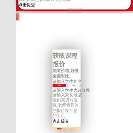
新学高考郑重承诺，以上信息将严格保密
Copyright © 四川高考提分版权所有
学
费
计
算
获取课程
报价
知道价格 好做
全面对比
物理组
历史组
请如实填写信
息 老师将具体
的报价发至您
的手机
136****5945 30分钟前成功提交
136****5945 31分钟前成功提交