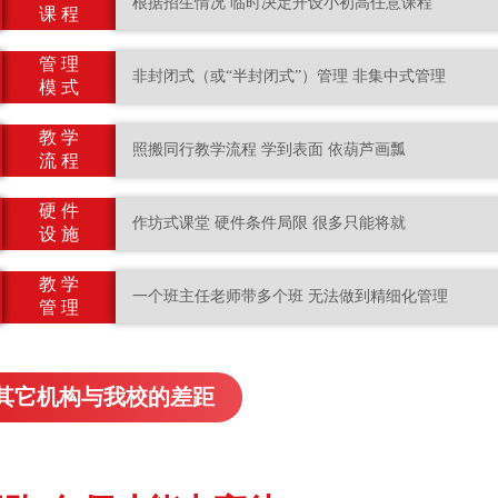
根据招生情况 临时决定开设小初高任意课程
课 程
管 理
非封闭式（或“半封闭式”）管理 非集中式管理
模 式
教 学
照搬同行教学流程 学到表面 依葫芦画瓢
流 程
硬 件
作坊式课堂 硬件条件局限 很多只能将就
设 施
教 学
一个班主任老师带多个班 无法做到精细化管理
管 理
其它机构与我校的差距