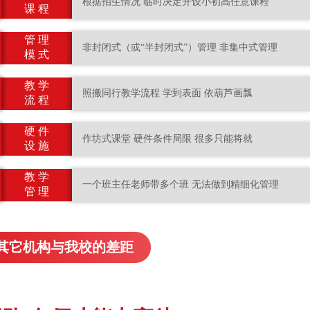
根据招生情况 临时决定开设小初高任意课程
课 程
管 理
非封闭式（或“半封闭式”）管理 非集中式管理
模 式
教 学
照搬同行教学流程 学到表面 依葫芦画瓢
流 程
硬 件
作坊式课堂 硬件条件局限 很多只能将就
设 施
教 学
一个班主任老师带多个班 无法做到精细化管理
管 理
其它机构与我校的差距