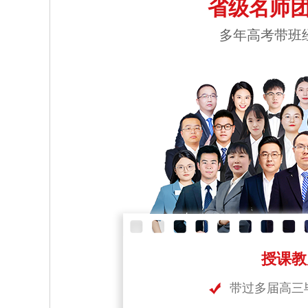
省级名师团
多年高考带班
授课教
带过多届高三