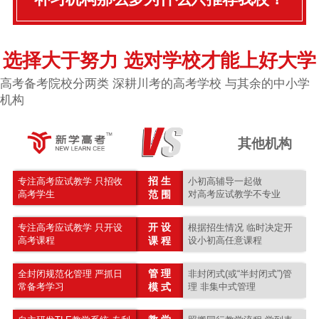
选择大于努力 选对学校才能上好大学
高考备考院校分两类 深耕川考的高考学校 与其余的中小学
机构
其他机构
招 生
专注高考应试教学 只招收
小初高辅导一起做
高考学生
范 围
对高考应试教学不专业
开 设
专注高考应试教学 只开设
根据招生情况 临时决定开
高考课程
课 程
设小初高任意课程
管 理
全封闭规范化管理 严抓日
非封闭式(或“半封闭式”)管
常备考学习
模 式
理 非集中式管理