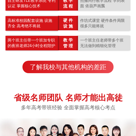
教 学
自主研发TLE教学系统 专利
照搬同行教学流程 学到表
认证 掌握核心技术
流 程
面 依葫芦画瓢
硬 件
高标准校园配套设施 设施
作坊式课堂 硬件条件局限
齐全 高考绝不将就
设 施
很多只能将就
教 学
两个班主任带一个班加专职
一个班主任老师带多个班
的夜班老师24小时全程陪护
管 理
无法做到精细化管理
了解我校与其他机构的差距
省级名师团队 名师才能出高徒
多年高考带班经验 全面掌握高考核心考点