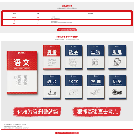
我校班型设置
我校TLEscort课程 班课也能因材施教
班型
人数
班型特色
高考核武器
VIP一对一
1人
把握每寸光阴备战高考
小班
8人
超精细化管理模式
我校班课管理模式精细化管控优于常规一对一管理模式
中班
16人
来看看自己适合什么班型
我校定制教材助力高考抢分
多年高考教研成果 艺考生专用教材 精进更科学
针对不同的高考目标，甄选不同的考点教学，将厚书变薄。
每年根据最新高考考纲修订教材，直击高考考点
狠抓基础知识形成知识网络，便于学生理解记忆，提高学习效率
拨打400-155-6338 | 了解更多