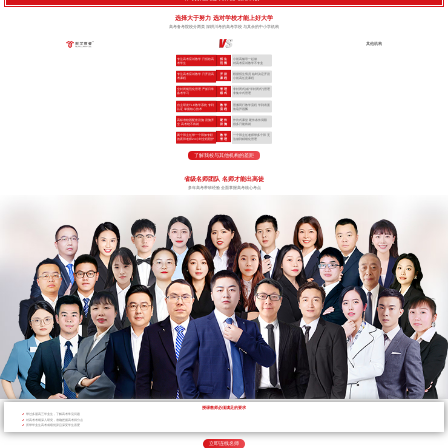
选择大于努力 选对学校才能上好大学
高考备考院校分两类 深耕川考的高考学校 与其余的中小学机构
其他机构
专注高考应试教学 只招收高
招 生
小初高辅导一起做
考学生
范 围
对高考应试教学不专业
专注高考应试教学 只开设高
开 设
根据招生情况 临时决定开设
考课程
课 程
小初高任意课程
全封闭规范化管理 严抓日常
管 理
非封闭式(或“半封闭式”)管理
备考学习
模 式
非集中式管理
自主研发TLE教学系统 专利
教 学
照搬同行教学流程 学到表面
认证 掌握核心技术
流 程
依葫芦画瓢
高标准校园配套设施 设施齐
硬 件
作坊式课堂 硬件条件局限
全 高考绝不将就
设 施
很多只能将就
两个班主任带一个班加专职
教 学
一个班主任老师带多个班 无
的夜班老师24小时全程陪护
管 理
法做到精细化管理
了解我校与其他机构的差距
省级名师团队 名师才能出高徒
多年高考带班经验 全面掌握高考核心考点
授课教师必须满足的要求
带过多届高三毕业生，了解高考常见问题
对高考考纲深入研究，准确把握高考得分点
所带毕业生高考成绩优异且深受学生喜爱
立即连线名师