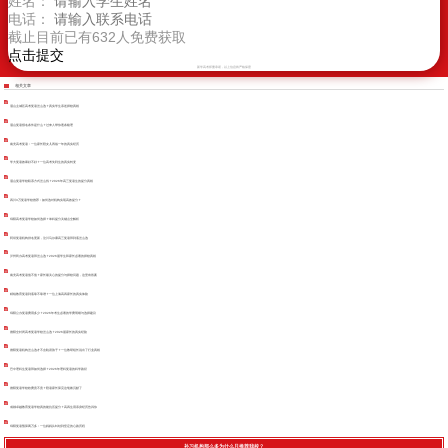
姓名：
电话：
截止目前已有
632
人免费获取
新学高考郑重承诺，以上信息将严格保密
相关文章
眉山主城区高考复读怎么选？真实学生亲述择校真相
眉山复读报名条件是什么？过来人带你逐条梳理
南充高考复读：一位家长陪女儿再战一年的真实经历
学大复读效果好不好？一位高考失利生的真实转变
眉山复读学校联系方式怎么找？2026年高三复读生的提分真相
四川3万复读学校推荐：如何选对机构实现高效提分？
绵阳高考复读学校如何选择？单科提分关键点全解析
阿坝复读机构排名更新，汶川马尔康高三复读班到底怎么选
泸州民办高考复读班怎么选？2026届学生和家长必看的择校真相
南充高考复读值不值？家长最关心的提分与择校问题，这里有答案
精锐教育复读到底靠不靠谱？一位上海高四家长的真实体验
绵阳公办复读费用多少？2026年考生必看的学费明细与选择建议
德阳全封闭高考复读学校怎么选？2026届家长的真实经验
德阳复读机构怎么选才不会耽误孩子？一位教研组长说出了行业真相
巴中理科生复读班如何选择？2026年理科复读的科学路径
德阳复读学校收费贵不贵？陪读家长算完这笔账沉默了
成都卓越教育复读学校真的能抗压提分？高四生用亲身经历告诉你
绵阳复读预算两万多：一位妈妈从纠结到坚定的心路历程
补习机构那么多为什么只推荐我校？