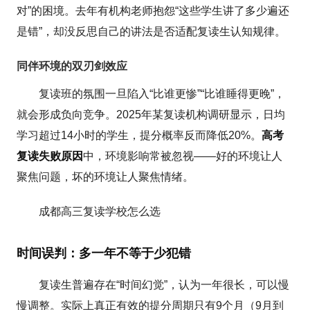
对”的困境。去年有机构老师抱怨“这些学生讲了多少遍还
是错”，却没反思自己的讲法是否适配复读生认知规律。
同伴环境的双刃剑效应
复读班的氛围一旦陷入“比谁更惨”“比谁睡得更晚”，
就会形成负向竞争。2025年某复读机构调研显示，日均
学习超过14小时的学生，提分概率反而降低20%。
高考
复读失败原因
中，环境影响常被忽视——好的环境让人
聚焦问题，坏的环境让人聚焦情绪。
成都高三复读学校怎么选
时间误判：多一年不等于少犯错
复读生普遍存在“时间幻觉”，认为一年很长，可以慢
慢调整。实际上真正有效的提分周期只有9个月（9月到