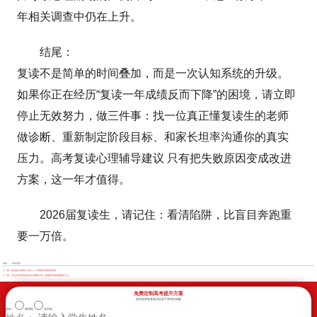
年相关调查中仍在上升。
结尾：
复读不是简单的时间叠加，而是一次认知系统的升级。
如果你正在经历“复读一年成绩反而下降”的困境，请立即
停止无效努力，做三件事：找一位真正懂复读生的老师
做诊断、重新制定阶段目标、和家长坦率沟通你的真实
压力。高考复读心理辅导建议 只有把失败原因变成改进
方案，这一年才值得。
2026届复读生，请记住：看清陷阱，比盲目奔跑重
要一万倍。
标签：
高考复读
上一篇：
复读提分陷阱坑了多少人？成都家长最该看这篇
下一篇：
不适合高考复读的学生有哪些共性？成都家长最该警惕这三点
免费定制高考提升方案
您的选择将直接决定孩子高考的成败
选科：
物理组
化学组