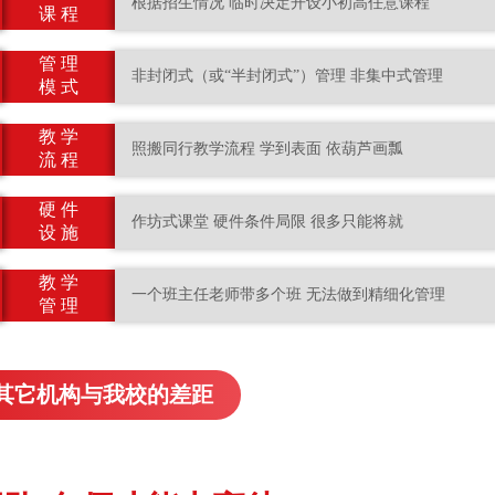
根据招生情况 临时决定开设小初高任意课程
课 程
管 理
非封闭式（或“半封闭式”）管理 非集中式管理
模 式
教 学
照搬同行教学流程 学到表面 依葫芦画瓢
流 程
硬 件
作坊式课堂 硬件条件局限 很多只能将就
设 施
教 学
一个班主任老师带多个班 无法做到精细化管理
管 理
其它机构与我校的差距