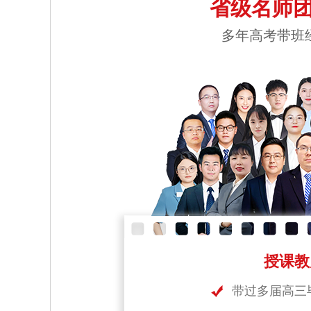
省级名师团
多年高考带班
授课教
带过多届高三