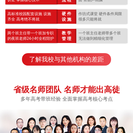
硬 件
高标准校园配套设施 设施
作坊式课堂 硬件条件局限
齐全 高考绝不将就
设 施
很多只能将就
教 学
两个班主任带一个班加专职
一个班主任老师带多个班
的夜班老师24小时全程陪护
管 理
无法做到精细化管理
了解我校与其他机构的差距
省级名师团队 名师才能出高徒
多年高考带班经验 全面掌握高考核心考点