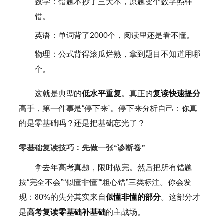
数学：错题本抄了三大本，原题变个数字照样
错。
英语：单词背了2000个，阅读里还是看不懂。
物理：公式背得滚瓜烂熟，拿到题目不知道用哪
个。
这就是典型的
低水平重复
。真正的
复读快速提分
高手，第一件事是“停下来”。停下来分析自己：你真
的是零基础吗？还是把基础忘光了？
零基础复读技巧：先做一张“诊断卷”
拿去年高考真题，限时做完。然后把所有错题
按“完全不会”“似懂非懂”“粗心错”三类标注。你会发
现：80%的失分其实来自
似懂非懂的部分
。这部分才
是
高考复读零基础补基础
的主战场。