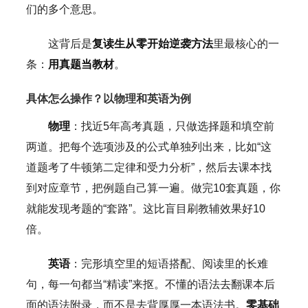
们的多个意思。
这背后是
复读生从零开始逆袭方法
里最核心的一
条：
用真题当教材
。
具体怎么操作？以物理和英语为例
物理
：找近5年高考真题，只做选择题和填空前
两道。把每个选项涉及的公式单独列出来，比如“这
道题考了牛顿第二定律和受力分析”，然后去课本找
到对应章节，把例题自己算一遍。做完10套真题，你
就能发现考题的“套路”。这比盲目刷教辅效果好10
倍。
英语
：完形填空里的短语搭配、阅读里的长难
句，每一句都当“精读”来抠。不懂的语法去翻课本后
面的语法附录，而不是去背厚厚一本语法书。
零基础