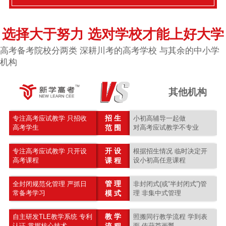
选择大于努力 选对学校才能上好大学
高考备考院校分两类 深耕川考的高考学校 与其余的中小学
机构
其他机构
招 生
专注高考应试教学 只招收
小初高辅导一起做
高考学生
范 围
对高考应试教学不专业
开 设
专注高考应试教学 只开设
根据招生情况 临时决定开
高考课程
课 程
设小初高任意课程
管 理
全封闭规范化管理 严抓日
非封闭式(或“半封闭式”)管
常备考学习
模 式
理 非集中式管理
教 学
自主研发TLE教学系统 专利
照搬同行教学流程 学到表
认证 掌握核心技术
流 程
面 依葫芦画瓢