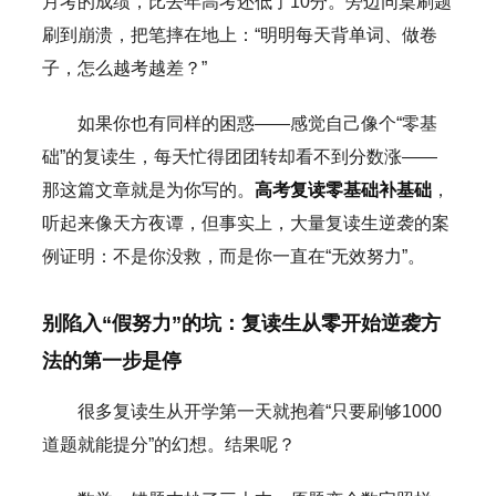
月考的成绩，比去年高考还低了10分。旁边同桌刷题
刷到崩溃，把笔摔在地上：“明明每天背单词、做卷
子，怎么越考越差？”
如果你也有同样的困惑——感觉自己像个“零基
础”的复读生，每天忙得团团转却看不到分数涨——
那这篇文章就是为你写的。
高考复读零基础补基础
，
听起来像天方夜谭，但事实上，大量复读生逆袭的案
例证明：不是你没救，而是你一直在“无效努力”。
别陷入“假努力”的坑：复读生从零开始逆袭方
法的第一步是停
很多复读生从开学第一天就抱着“只要刷够1000
道题就能提分”的幻想。结果呢？