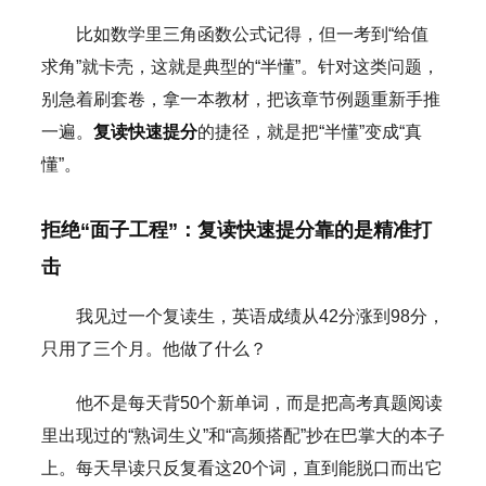
比如数学里三角函数公式记得，但一考到“给值
求角”就卡壳，这就是典型的“半懂”。针对这类问题，
别急着刷套卷，拿一本教材，把该章节例题重新手推
一遍。
复读快速提分
的捷径，就是把“半懂”变成“真
懂”。
拒绝“面子工程”：复读快速提分靠的是精准打
击
我见过一个复读生，英语成绩从42分涨到98分，
只用了三个月。他做了什么？
他不是每天背50个新单词，而是把高考真题阅读
里出现过的“熟词生义”和“高频搭配”抄在巴掌大的本子
上。每天早读只反复看这20个词，直到能脱口而出它