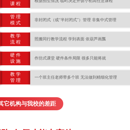
根据招生情况 临时决定开设小初高任意课程
课 程
管 理
非封闭式（或“半封闭式”）管理 非集中式管理
模 式
教 学
照搬同行教学流程 学到表面 依葫芦画瓢
流 程
硬 件
作坊式课堂 硬件条件局限 很多只能将就
设 施
教 学
一个班主任老师带多个班 无法做到精细化管理
管 理
其它机构与我校的差距