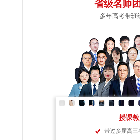
省级名师团
多年高考带班
授课教
带过多届高三