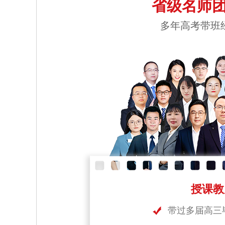
省级名师团
多年高考带班
授课教
带过多届高三