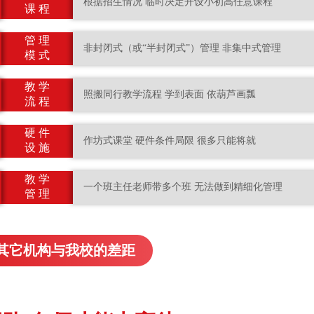
根据招生情况 临时决定开设小初高任意课程
课 程
管 理
非封闭式（或“半封闭式”）管理 非集中式管理
模 式
教 学
照搬同行教学流程 学到表面 依葫芦画瓢
流 程
硬 件
作坊式课堂 硬件条件局限 很多只能将就
设 施
教 学
一个班主任老师带多个班 无法做到精细化管理
管 理
其它机构与我校的差距